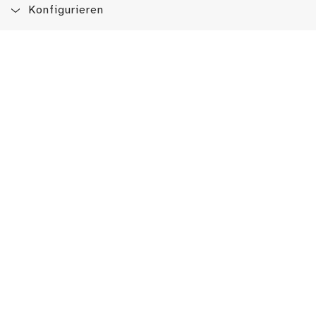
Konfigurieren
Blog
App
Newsletter
Immer auf dem Laufenden sein!
Jetzt Newsletter abonnieren
Erlebe das LMW auch hier