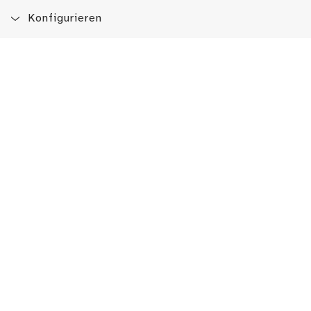
Konfigurieren
Blog
App
Newsletter
Immer auf dem Laufenden sein!
Jetzt Newsletter abonnieren
Erlebe das LMW auch hier