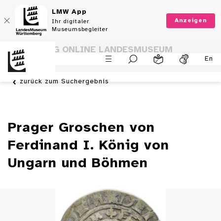
LMW App
Anzeigen
Ihr digitaler
Museumsbegleiter
SAMMLUNG ONLINE LANDESMUSEUM
En
WÜRTTEMBERG
zurück zum Suchergebnis
Prager Groschen von
Ferdinand I. König von
Ungarn und Böhmen