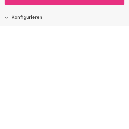
Konfigurieren
Blog
App
Newsletter
Immer auf dem Laufenden sein!
Jetzt Newsletter abonnieren