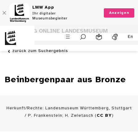
LMW App
Anzeigen
Ihr digitaler
Museumsbegleiter
SAMMLUNG ONLINE LANDESMUSEUM
En
WÜRTTEMBERG
zurück zum Suchergebnis
Beinbergenpaar aus Bronze
Herkunft/Rechte: Landesmuseum Württemberg, Stuttgart
/ P. Frankenstein; H. Zwietasch (
CC BY
)