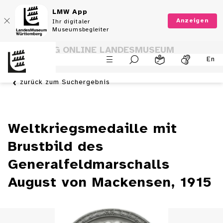
LMW App
Anzeigen
Ihr digitaler
Museumsbegleiter
SAMMLUNG ONLINE LANDESMUSEUM
En
WÜRTTEMBERG
zurück zum Suchergebnis
Weltkriegsmedaille mit
Brustbild des
Generalfeldmarschalls
August von Mackensen, 1915