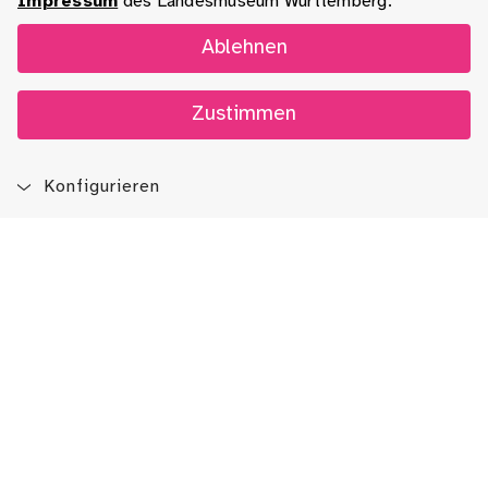
Impressum
des Landesmuseum Württemberg.
Ablehnen
Zustimmen
Konfigurieren
Blog
App
Newsletter
Immer auf dem Laufenden sein!