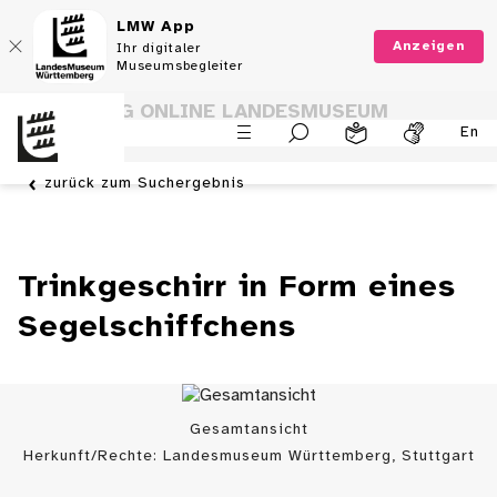
LMW App
Anzeigen
Ihr digitaler
Museumsbegleiter
SAMMLUNG ONLINE LANDESMUSEUM
En
WÜRTTEMBERG
zurück zum Suchergebnis
Trinkgeschirr in Form eines
Segelschiffchens
Gesamtansicht
Herkunft/Rechte: Landesmuseum Württemberg, Stuttgart
/ (
CC BY
)