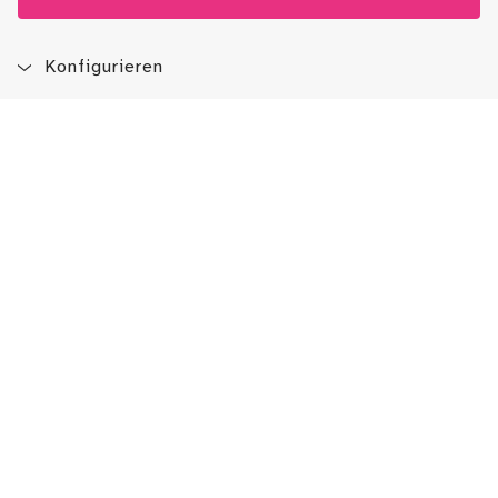
Konfigurieren
Blog
App
Newsletter
Immer auf dem Laufenden sein!
Jetzt Newsletter abonnieren